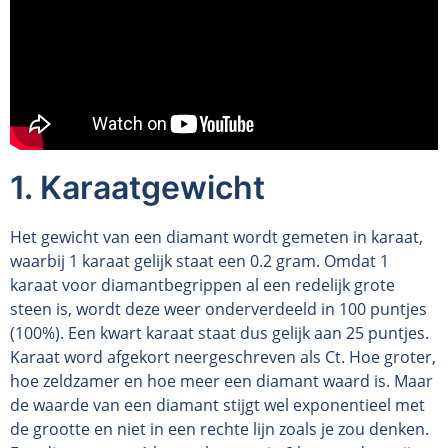
1. Karaatgewicht
Het gewicht van een diamant wordt gemeten in karaat,
waarbij 1 karaat gelijk staat een 0.2 gram. Omdat 1
karaat voor diamantbegrippen al een redelijk grote
steen is, wordt deze weer onderverdeeld in 100 puntjes
(100%). Een kwart karaat staat dus gelijk aan 25 puntjes.
Karaat word afgekort neergeschreven als Ct. Hoe groter,
hoe zeldzamer en hoe meer een diamant waard is. Maar
de waarde van een diamant stijgt wel exponentieel met
de grootte en niet in een rechte lijn zoals je zou denken.